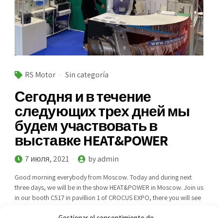
RS Motor
Sin categoría
Сегодня и в течение
следующих трех дней мы
будем участвовать в
выставке HEAT&POWER
7 июля, 2021
by admin
Good morning everybody from Moscow. Today and during next
three days, we will be in the show HEAT&POWER in Moscow. Join us
in our booth C517 in pavillion 1 of CROCUS EXPO, there you will see
on first hand the solutions of RS MOTOR in the service of engines
Gestionar el consentimiento de
MWM and JENBACHER. We will be...