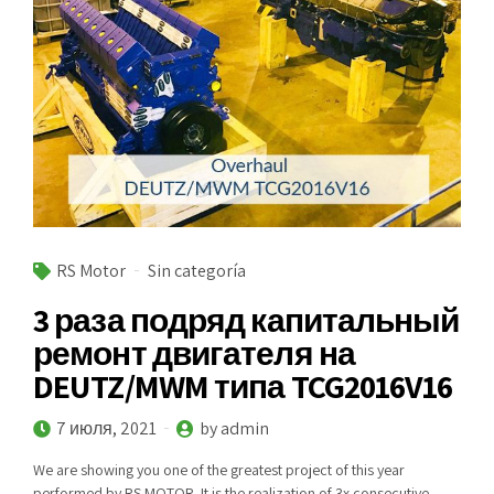
RS Motor
Sin categoría
3 раза подряд капитальный
ремонт двигателя на
DEUTZ/MWM типа TCG2016V16
7 июля, 2021
by admin
We are showing you one of the greatest project of this year
performed by RS MOTOR. It is the realization of 3x consecutive