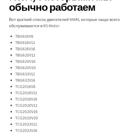
обычно работаем
Вот краткий список двигателей MWM, которые чаще всего
обслуживаются в RS Motor:
TBG616V8
TBG616V12
TBG616V16
TBG620V12
TBG620V16
TBG620V20
TBG632V12
TBG632V16
TCG2016V8
TCG2016V12
TCG2016V16
TCG2020V12
TCG2020V16
TCG2020V20
TCG2032V12
TCG2032V16