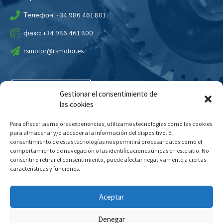
Телефон: +34 986 461 801
факс: +34 986 461 800
rsmotor@rsmotor.es
Gestionar el consentimiento de
las cookies
Para ofrecer las mejores experiencias, utilizamos tecnologías como las cookies
para almacenar y/o acceder a la información del dispositivo. El
consentimiento de estas tecnologías nos permitirá procesar datos como el
comportamiento de navegación o las identificaciones únicas en este sitio. No
consentir o retirar el consentimiento, puede afectar negativamente a ciertas
características y funciones.
Aceptar
Denegar