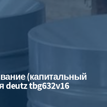
ивание (капитальный
я deutz tbg632v16