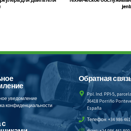
)
jen
ьное
Обратная связ
мление
Pol. Ind. PPI-5, parcel
ное уведомление
36418 Porriño Pontev
ка конфиденциальности
España
Телефон: +34 986 461
 с
вщиками
факс: +34 986 461 800