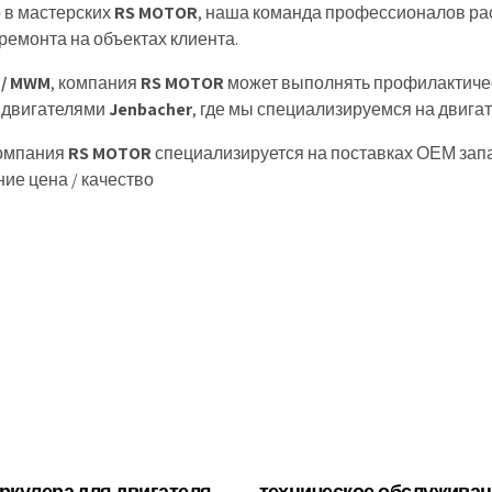
 в мастерских
RS MOTOR
, наша команда профессионалов р
емонта на объектах клиента.
 / MWM
, компания
RS MOTOR
может выполнять профилактиче
 и двигателями
Jenbacher
, где мы специализируемся на двига
компания
RS MOTOR
специализируется на поставках ОЕМ зап
ие цена / качество
ркулера для двигателя
техническое обслуживани