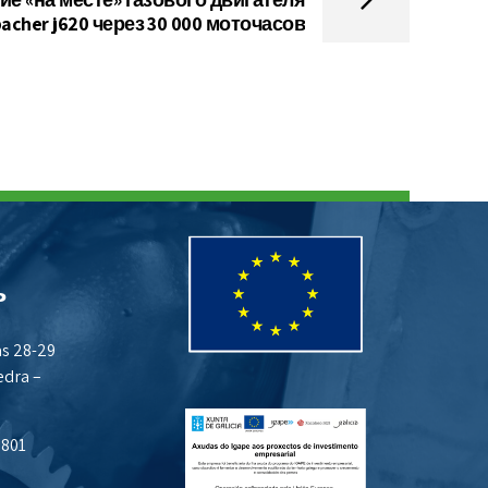
bacher j620 через 30 000 моточасов
ь
as 28-29
edra –
 801