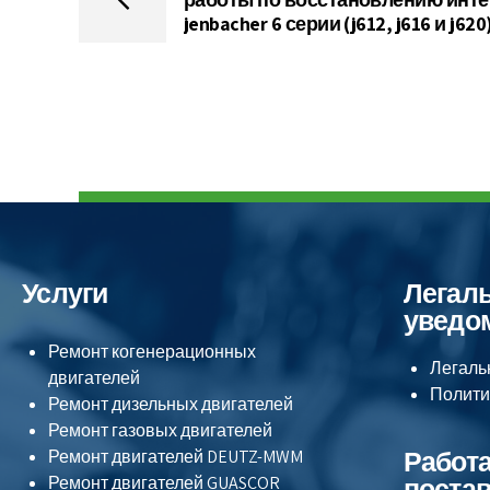
jenbacher 6 серии (j612, j616 и j620
Услуги
Легал
уведо
Ремонт когенерационных
Легаль
двигателей
Полити
Ремонт дизельных двигателей
Ремонт газовых двигателей
Работа
Ремонт двигателей
DEUTZ-MWM
поста
Ремонт двигателей
GUASCOR