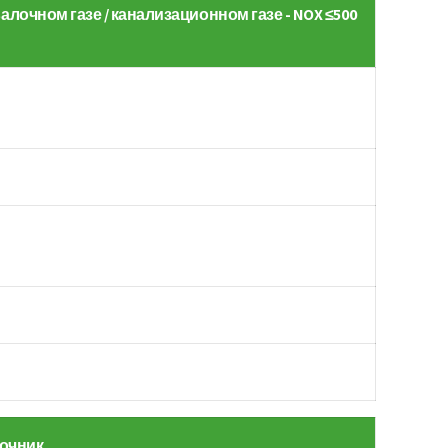
алочном газе / канализационном газе - NOX ≤500
очник