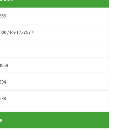
265
000 / RS-1237577
4569
604
588
к