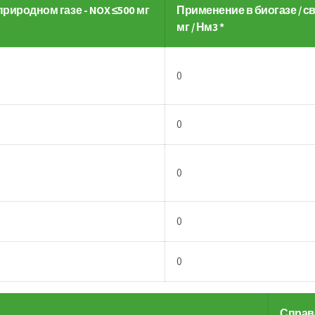
риродном газе - NOX ≤500 мг
Применение в биогазе / св
мг / Нм3 *
0
0
0
0
0
Справ