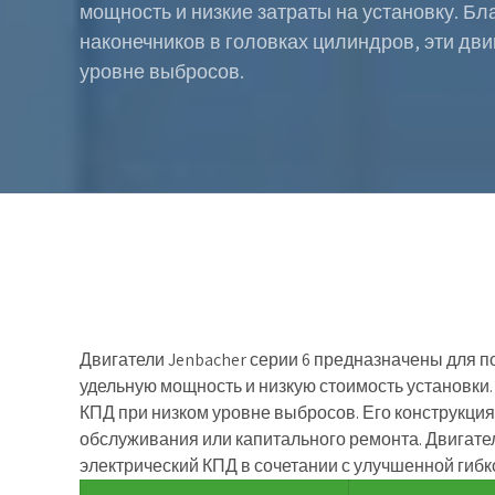
мощность и низкие затраты на установку. 
наконечников в головках цилиндров, эти дв
уровне выбросов.
Двигатели Jenbacher серии 6 предназначены для по
удельную мощность и низкую стоимость установки
КПД при низком уровне выбросов. Его конструкци
обслуживания или капитального ремонта. Двигате
электрический КПД в сочетании с улучшенной гиб