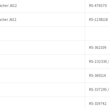
cher J612
RS-476570
cher J612
RS-1238118
RS-362109
RS-232330 /
RS-369114
RS-337295 /
RS-319742