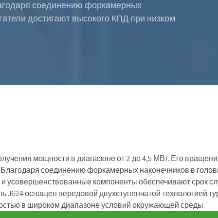
Благодаря соединению форкамерных
игатели достигают высокого КПД при низком
лучения мощности в диапазоне от 2 до 4,5 МВт. Его вращени
. Благодаря соединению форкамерных наконечников в головк
я и усовершенствованные компоненты обеспечивают срок слу
ль J624 оснащен передовой двухступенчатой технологией ту
костью в широком диапазоне условий окружающей среды.