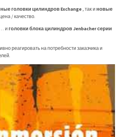
нные головки цилиндров Exchange
, так и
новые
ена / качество.
 … и
головки блока цилиндров Jenbacher серии
ивно реагировать на потребности заказчика и
елей.