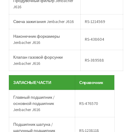
Продувочный фильтр Jenbacher
J616
Свеча зажигания Jenbacher J616
RS-1214569
Наконечник форкамеры
RS-438604
Jenbacher J616
Клапан газовой форсунки
RS-389588
Jenbacher J616
ЗАПАСНЫЕ ЧАСТИ
Справочник
Главный подшипник /
основной подшипник
RS-476570
Jenbacher J616
Подшипник шатуна /
шатунный подшипник
RS-1238118