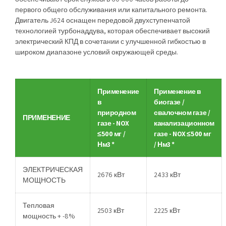
первого общего обслуживания или капитального ремонта.
Двигатель J624 оснащен передовой двухступенчатой
технологией турбонаддува, которая обеспечивает высокий
электрический КПД в сочетании с улучшенной гибкостью в
широком диапазоне условий окружающей среды.
Применение
Применение в
в
биогазе /
природном
свалочном газе /
ПРИМЕНЕНИЕ
газе - NOX
канализационном
≤500 мг /
газе - NOX ≤500 мг
Нм3 *
/ Нм3 *
ЭЛЕКТРИЧЕСКАЯ
2676 кВт
2433 кВт
МОЩНОСТЬ
Тепловая
2503 кВт
2225 кВт
мощность + -8%