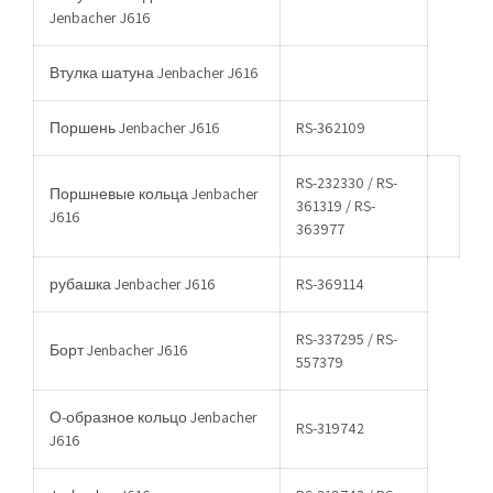
Jenbacher J616
Втулка шатуна Jenbacher J616
Поршень Jenbacher J616
RS-362109
RS-232330 / RS-
Поршневые кольца Jenbacher
361319 / RS-
J616
363977
рубашка Jenbacher J616
RS-369114
RS-337295 / RS-
Борт Jenbacher J616
557379
О-образное кольцо Jenbacher
RS-319742
J616