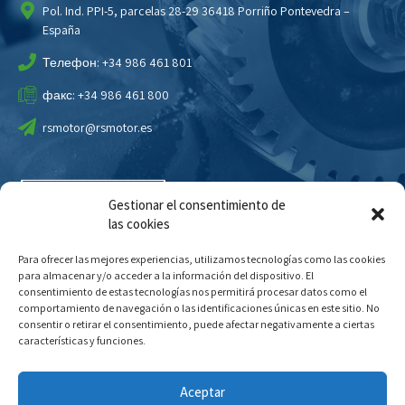
Pol. Ind. PPI-5, parcelas 28-29 36418 Porriño Pontevedra –
España
Телефон: +34 986 461 801
факс: +34 986 461 800
rsmotor@rsmotor.es
Gestionar el consentimiento de
las cookies
Para ofrecer las mejores experiencias, utilizamos tecnologías como las cookies
para almacenar y/o acceder a la información del dispositivo. El
consentimiento de estas tecnologías nos permitirá procesar datos como el
comportamiento de navegación o las identificaciones únicas en este sitio. No
consentir o retirar el consentimiento, puede afectar negativamente a ciertas
características y funciones.
Aceptar