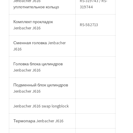
Jenbacher J616
RS-319743 / RS-
уплотнительное кольцо
319744
Комплект прокладок
RS-582713
Jenbacher J616
Сменная головка Jenbacher
J616
Головка блока цилиндров
Jenbacher J616
Подменный блок цилиндров
Jenbacher J616
Jenbacher J616 swap longblock
Термопара Jenbacher J616